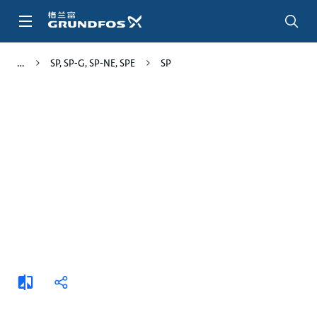
跳
转
到
主
SP, SP-G, SP-NE, SPE
SP
要
内
容
添
分
加
享
比