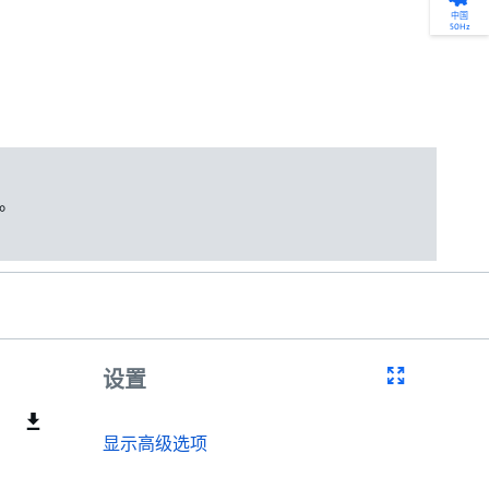
产品选型
您的全天候自助服务工具
网络学院 - 免费在线培训
点滴皆可为
中国
50Hz
找到符合您安装要求的合适的泵解决方案。
访问我们的自助服务工具，搜索有关报价、
利用免费在线培训服务，浏览我们不断增长
我们不仅仅是一家水泵公司。我们相信每一
选型、选择和比较泵和泵系统。
请求、备件等的各种即时信息。
的在线课程和学习轨迹库，获得徽章和证
滴水都蕴含着无限的可能性，而且水拥有改
书。
变世界的力量。
开始选型
转至 MyGrundfos
开始网络学院学习
了解更多
。
设置
显示高级选项