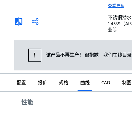
选择液体
可持续发展
查看更多
商业建筑设计师
招贤纳士
不锈钢潜水泵。 
添
分
1.4539
加
享
家用水泵&花园用泵
案例
业等
比
较
高级选型
媒体
泵替换
该产品不再生产！
很抱歉，我们在线目录
配置
报价
规格
曲线
CAD
制图
曲线
性能