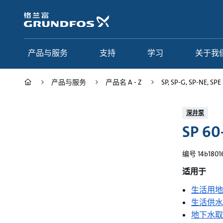
跳
转
到
主
要
产品与服务
支持
学习
关于我
内
容
产品与服务
产品名 A - Z
SP, SP-G, SP-NE, SPE
产品与服务
支持
学习
关于我们
深井泵
SP 60
Grundfos 中国
产品类别
联系服务
研究与见解
应用
常见问题
格调学院
集团简介
编号 14b1801
产品名 A - Z
服务指南
网络课程
我们的宗旨和价值观
适用于
生活用地
选型页面
我们的工作
生活供水
行业
合作伙伴
地下水取