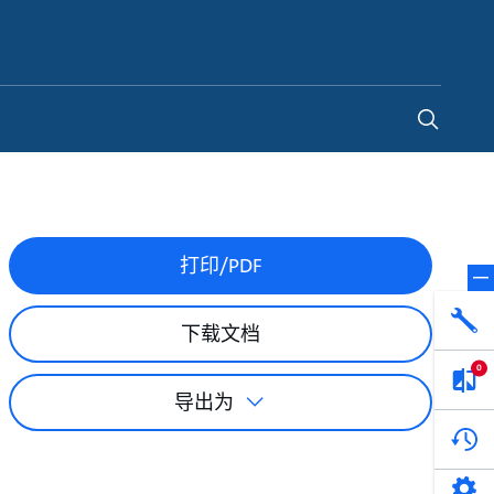
China
-
ZH
打印/PDF
下载文档
0
导出为