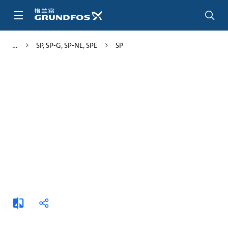
跳
转
到
主
SP, SP-G, SP-NE, SPE
SP
要
内
容
添
分
加
享
比