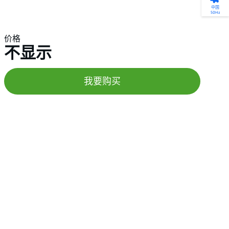
产品选型
您的全天候自助服务工具
网络学院 - 免费在线培训
点滴皆可为
中国
50Hz
找到符合您安装要求的合适的泵解决方案。
访问我们的自助服务工具，搜索有关报价、
利用免费在线培训服务，浏览我们不断增长
我们不仅仅是一家水泵公司。我们相信每一
选型、选择和比较泵和泵系统。
请求、备件等的各种即时信息。
的在线课程和学习轨迹库，获得徽章和证
滴水都蕴含着无限的可能性，而且水拥有改
价格
书。
变世界的力量。
不显示
开始选型
转至 MyGrundfos
开始网络学院学习
了解更多
我要购买