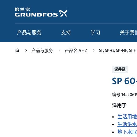
跳
转
到
主
要
产品与服务
支持
学习
关于我
内
容
产品与服务
产品名 A - Z
SP, SP-G, SP-NE, SPE
产品与服务
支持
学习
关于我们
深井泵
SP 60
Grundfos 中国
产品类别
联系服务
研究与见解
应用
常见问题
格调学院
集团简介
编号 14a2061
产品名 A - Z
服务指南
网络课程
我们的宗旨和价值观
适用于
生活用地
选型页面
我们的工作
生活供水
行业
合作伙伴
地下水取