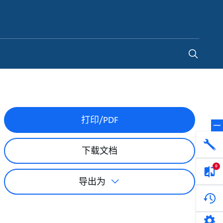
China
-
ZH
打印/PDF
下载文档
0
导出为