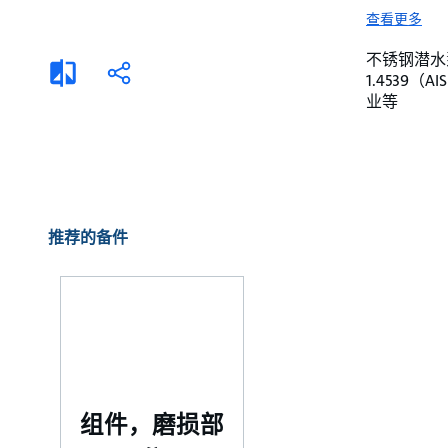
选择液体
可持续发展
查看更多
商业建筑设计师
招贤纳士
不锈钢潜水泵。 
添
分
1.4539
加
享
家用水泵&花园用泵
案例
业等
比
较
高级选型
媒体
泵替换
推荐的备件
组件，磨损部