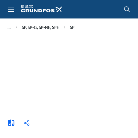
跳
转
到
主
SP, SP-G, SP-NE, SPE
SP
要
内
容
添
分
加
享
比