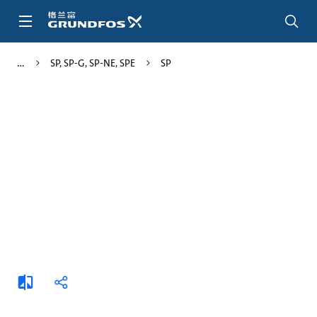
跳
转
到
主
SP, SP-G, SP-NE, SPE
SP
要
内
容
添
分
加
享
比