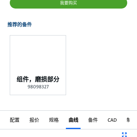
我要购买
推荐的备件
组件，磨损部分
98098327
配置
报价
规格
曲线
备件
CAD
制图
曲线