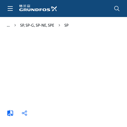
跳
转
到
主
SP, SP-G, SP-NE, SPE
SP
要
内
容
添
分
加
享
比