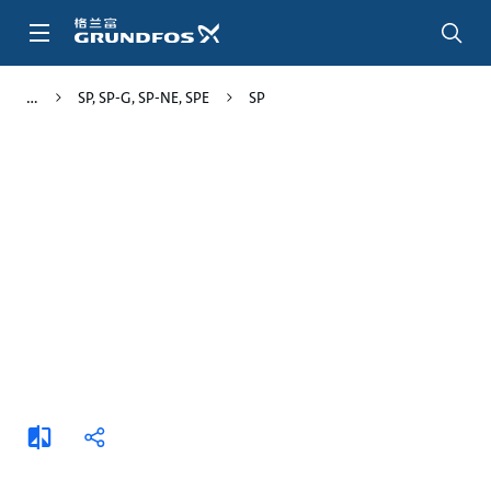
跳
转
到
主
SP, SP-G, SP-NE, SPE
SP
要
内
容
添
分
加
享
比