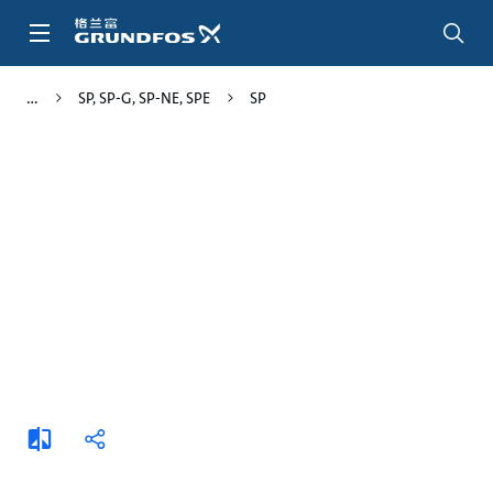
跳
转
到
主
SP, SP-G, SP-NE, SPE
SP
要
内
容
添
分
加
享
比