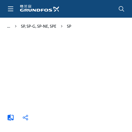
跳
转
到
主
SP, SP-G, SP-NE, SPE
SP
要
内
容
添
分
加
享
比