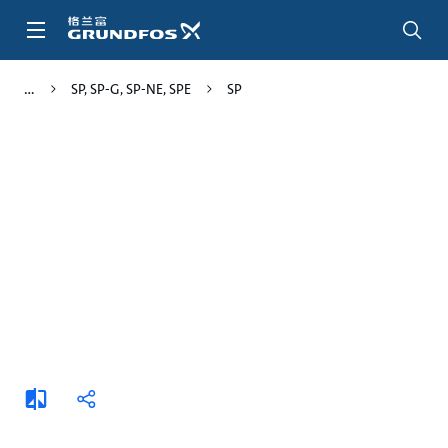
跳
转
到
主
SP, SP-G, SP-NE, SPE
SP
要
内
容
添
分
加
享
比