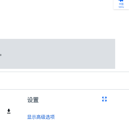
产品选型
您的全天候自助服务工具
网络学院 - 免费在线培训
点滴皆可为
中国
50Hz
找到符合您安装要求的合适的泵解决方案。
访问我们的自助服务工具，搜索有关报价、
利用免费在线培训服务，浏览我们不断增长
我们不仅仅是一家水泵公司。我们相信每一
选型、选择和比较泵和泵系统。
请求、备件等的各种即时信息。
的在线课程和学习轨迹库，获得徽章和证
滴水都蕴含着无限的可能性，而且水拥有改
书。
变世界的力量。
开始选型
转至 MyGrundfos
开始网络学院学习
了解更多
。
设置
显示高级选项