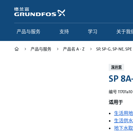
跳
转
到
主
要
产品与服务
支持
学习
关于我
内
容
产品与服务
产品名 A - Z
SP, SP-G, SP-NE, SPE
产品与服务
支持
学习
关于我们
深井泵
SP 8A
Grundfos 中国
产品类别
联系服务
研究与见解
应用
常见问题
格调学院
集团简介
编号 11701a10
产品名 A - Z
服务指南
网络课程
我们的宗旨和价值观
适用于
生活用地
选型页面
我们的工作
生活供水
行业
合作伙伴
地下水取