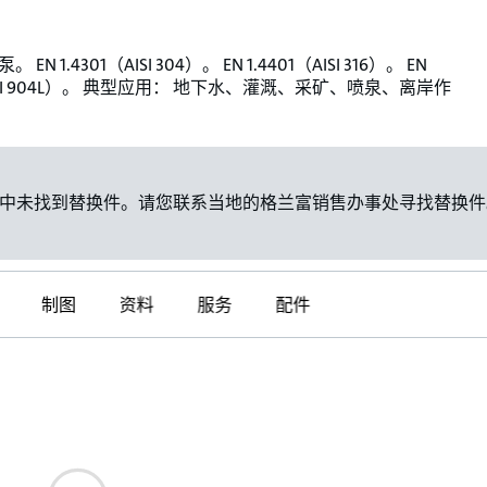
EN 1.4301（AISI 304）。 EN 1.4401（AISI 316）。 EN
（AISI 904L）。 典型应用： 地下水、灌溉、采矿、喷泉、离岸作
中未找到替换件。请您联系当地的格兰富销售办事处寻找替换件
制图
资料
服务
配件