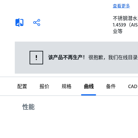
选择液体
可持续发展
查看更多
商业建筑设计师
招贤纳士
不锈钢潜水泵。 
添
分
1.4539
加
享
家用水泵&花园用泵
案例
业等
比
较
高级选型
媒体
泵替换
该产品不再生产！
很抱歉，我们在线目录
配置
报价
规格
曲线
备件
CAD
曲线
性能