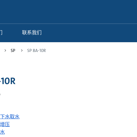
们
联系我们
SP
SP 8A-10R
-10R
0
下水取水
增压
水