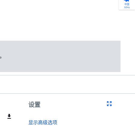
产品选型
您的全天候自助服务工具
网络学院 - 免费在线培训
点滴皆可为
中国
50Hz
找到符合您安装要求的合适的泵解决方案。
访问我们的自助服务工具，搜索有关报价、
利用免费在线培训服务，浏览我们不断增长
我们不仅仅是一家水泵公司。我们相信每一
选型、选择和比较泵和泵系统。
请求、备件等的各种即时信息。
的在线课程和学习轨迹库，获得徽章和证
滴水都蕴含着无限的可能性，而且水拥有改
书。
变世界的力量。
开始选型
转至 MyGrundfos
开始网络学院学习
了解更多
。
设置
显示高级选项