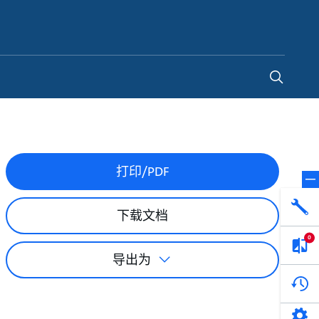
China
-
ZH
打印/PDF
下载文档
0
导出为