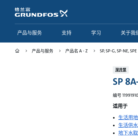
跳
转
到
主
要
产品与服务
支持
学习
关于我
内
容
产品与服务
产品名 A - Z
SP, SP-G, SP-NE, SPE
产品与服务
支持
学习
关于我们
深井泵
SP 8A
Grundfos 中国
产品类别
联系服务
研究与见解
应用
常见问题
格调学院
集团简介
编号 1199191
产品名 A - Z
服务指南
网络课程
我们的宗旨和价值观
适用于
生活用地
选型页面
我们的工作
生活供水
行业
合作伙伴
地下水取