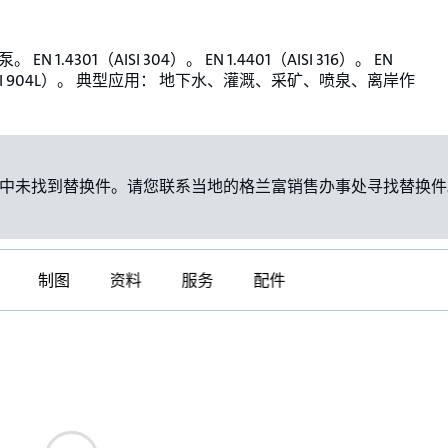
EN 1.4301（AISI 304）。 EN 1.4401（AISI 316）。 EN
（AISI 904L）。 典型应用： 地下水、灌溉、采矿、喷泉、离岸作
中未找到替换件。请您联系当地的格兰富销售办事处寻找替换件
制图
资料
服务
配件