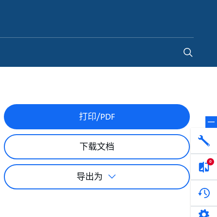
China
-
ZH
打印/PDF
下载文档
0
导出为