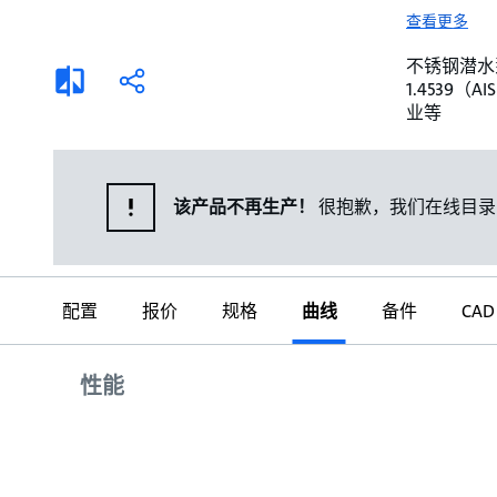
选择液体
可持续发展
查看更多
商业建筑设计师
招贤纳士
不锈钢潜水泵。 
添
分
1.4539
加
享
家用水泵&花园用泵
案例
业等
比
较
高级选型
媒体
泵替换
该产品不再生产！
很抱歉，我们在线目录
配置
报价
规格
曲线
备件
CAD
曲线
性能