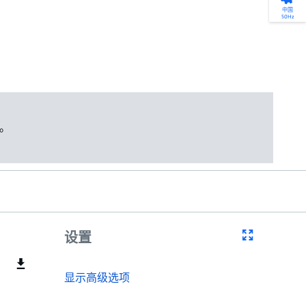
产品选型
您的全天候自助服务工具
网络学院 - 免费在线培训
点滴皆可为
中国
50Hz
找到符合您安装要求的合适的泵解决方案。
访问我们的自助服务工具，搜索有关报价、
利用免费在线培训服务，浏览我们不断增长
我们不仅仅是一家水泵公司。我们相信每一
选型、选择和比较泵和泵系统。
请求、备件等的各种即时信息。
的在线课程和学习轨迹库，获得徽章和证
滴水都蕴含着无限的可能性，而且水拥有改
书。
变世界的力量。
开始选型
转至 MyGrundfos
开始网络学院学习
了解更多
。
设置
显示高级选项