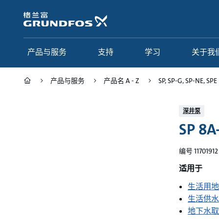
跳
转
到
主
要
产品与服务
支持
学习
关于我
内
容
产品与服务
产品名 A - Z
SP, SP-G, SP-NE, SPE
产品与服务
支持
学习
关于我们
深井泵
SP 8A
Grundfos 中国
产品类别
联系服务
研究与见解
应用
常见问题
格调学院
集团简介
编号 11701912
产品名 A - Z
服务指南
网络课程
我们的宗旨和价值观
适用于
生活用地
选型页面
我们的工作
生活供水
行业
合作伙伴
地下水取