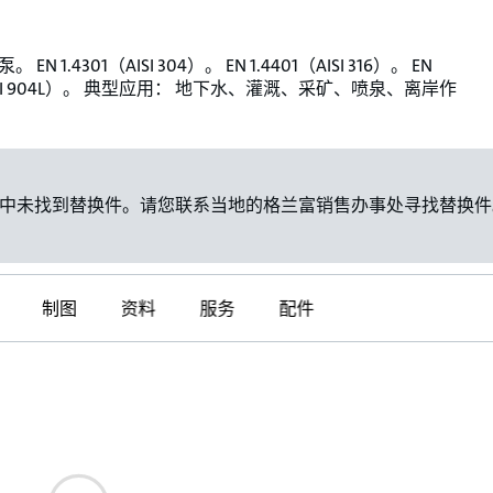
EN 1.4301（AISI 304）。 EN 1.4401（AISI 316）。 EN
（AISI 904L）。 典型应用： 地下水、灌溉、采矿、喷泉、离岸作
中未找到替换件。请您联系当地的格兰富销售办事处寻找替换件
制图
资料
服务
配件