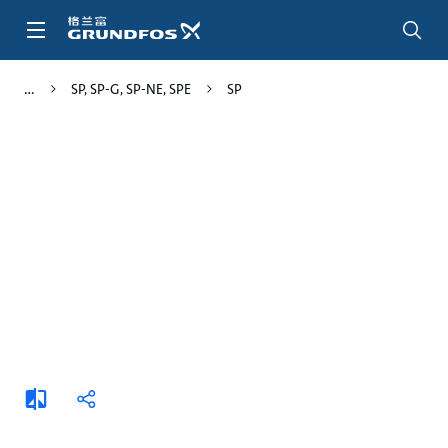
跳
转
到
主
SP, SP-G, SP-NE, SPE
SP
要
内
容
添
分
加
享
比