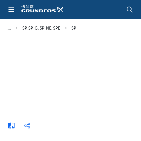
跳
转
到
主
SP, SP-G, SP-NE, SPE
SP
要
内
容
添
分
加
享
比