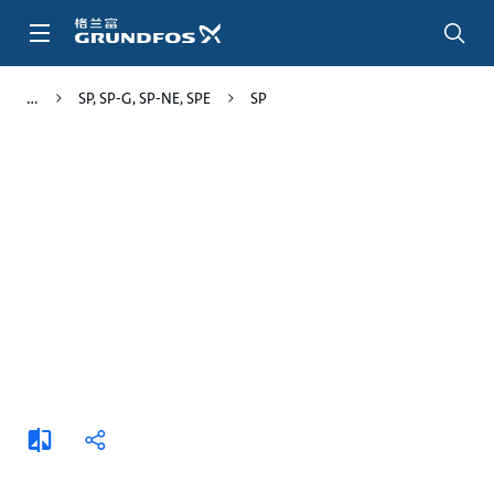
跳
转
到
主
SP, SP-G, SP-NE, SPE
SP
要
内
容
添
分
加
享
比