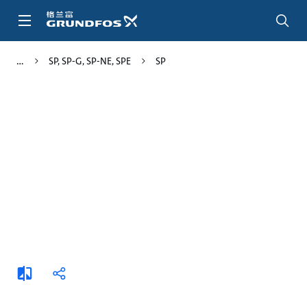
跳
转
到
主
SP, SP-G, SP-NE, SPE
SP
要
内
容
添
分
加
享
比