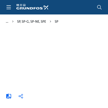
跳
转
到
主
SP, SP-G, SP-NE, SPE
SP
要
内
容
添
分
加
享
比