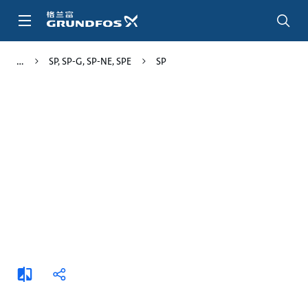
跳
转
到
主
SP, SP-G, SP-NE, SPE
SP
要
内
容
添
分
加
享
比