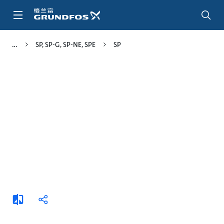
跳
转
到
主
SP, SP-G, SP-NE, SPE
SP
要
内
容
添
分
加
享
比