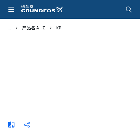
跳
转
到
主
产品名 A - Z
KP
要
内
容
添
分
加
享
比