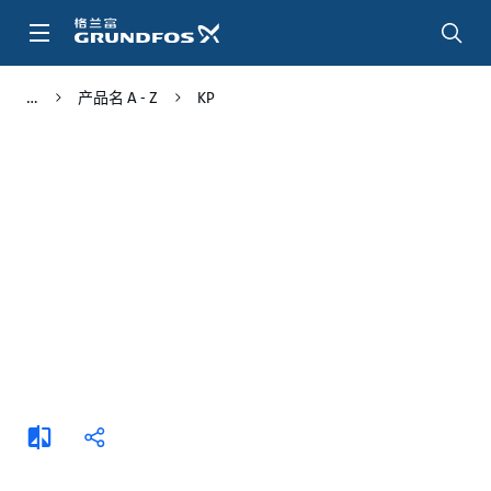
跳
转
到
主
产品名 A - Z
KP
要
内
容
添
分
加
享
比