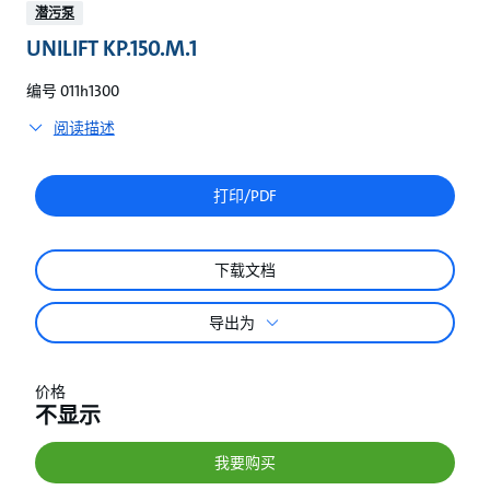
较
潜污泵
UNILIFT KP.150.M.1
编号 011h1300
阅读描述
打印/PDF
下载文档
导出为
价格
不显示
我要购买