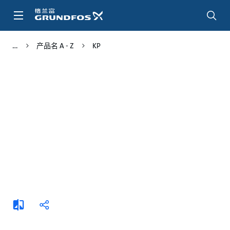
跳
转
到
主
产品名 A - Z
KP
要
内
容
添
分
加
享
比