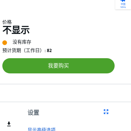
产品选型
您的全天候自助服务工具
网络学院 - 免费在线培训
点滴皆可为
中国
50Hz
找到符合您安装要求的合适的泵解决方案。
访问我们的自助服务工具，搜索有关报价、
利用免费在线培训服务，浏览我们不断增长
我们不仅仅是一家水泵公司。我们相信每一
选型、选择和比较泵和泵系统。
请求、备件等的各种即时信息。
的在线课程和学习轨迹库，获得徽章和证
滴水都蕴含着无限的可能性，而且水拥有改
价格
书。
变世界的力量。
不显示
开始选型
转至 MyGrundfos
开始网络学院学习
了解更多
没有库存
预计货期（工作日）:
82
我要购买
设置
显示高级选项