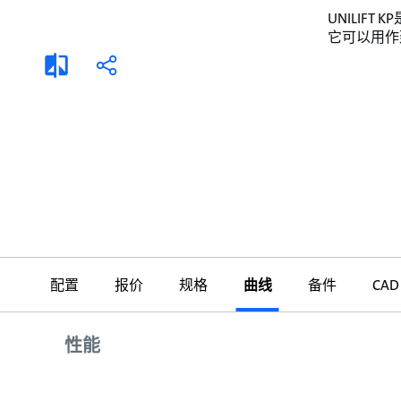
选择液体
可持续发展
UNILIF
它可以用作
商业建筑设计师
招贤纳士
添
分
加
享
家用水泵&花园用泵
案例
比
较
高级选型
媒体
泵替换
配置
报价
规格
曲线
备件
CAD
曲线
性能