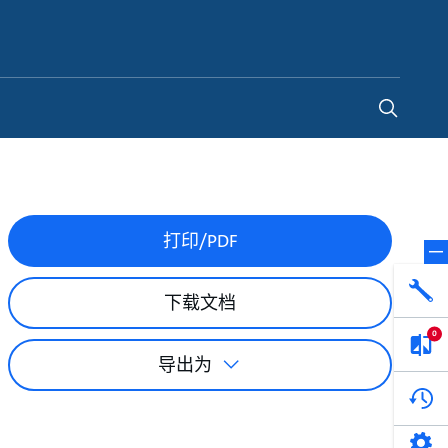
China
-
ZH
打印/PDF
下载文档
0
导出为