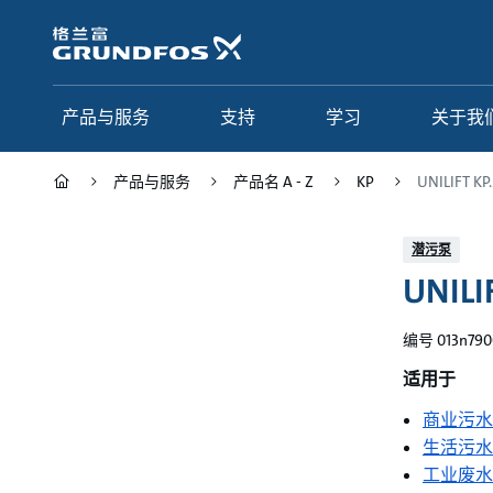
跳
转
到
主
要
产品与服务
支持
学习
关于我
内
容
产品与服务
产品名 A - Z
KP
UNILIFT KP.
产品与服务
支持
学习
关于我们
潜污泵
UNILIF
Grundfos 中国
产品类别
联系服务
研究与见解
应用
常见问题
格调学院
集团简介
编号 013n790
产品名 A - Z
服务指南
网络课程
我们的宗旨和价值观
适用于
商业污水
选型页面
我们的工作
生活污水
行业
合作伙伴
工业废水