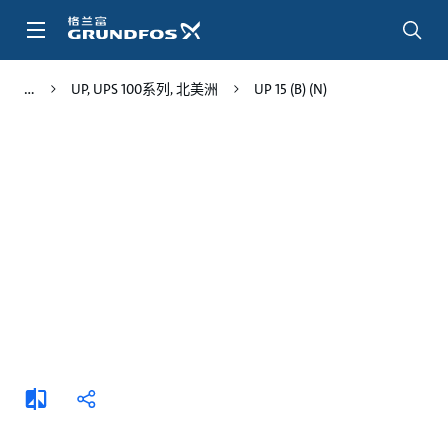
跳
转
到
主
UP, UPS 100系列, 北美洲
UP 15 (B) (N)
要
内
容
添
分
加
享
比