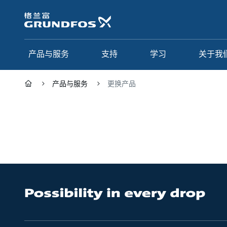
跳
转
到
主
要
产品与服务
支持
学习
关于我
内
容
产品与服务
更换产品
产品与服务
支持
学习
关于我们
Grundfos 中国
产品类别
联系服务
研究与见解
应用
常见问题
格调学院
集团简介
产品名 A - Z
服务指南
网络课程
我们的宗旨和价值观
选型页面
我们的工作
行业
合作伙伴