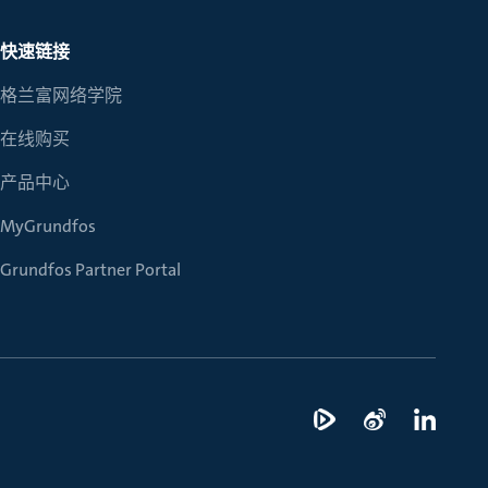
产品选型
您的全天候自助服务工具
网络学院 - 免费在线培训
点滴皆可为
找到符合您安装要求的合适的泵解决方案。
访问我们的自助服务工具，搜索有关报价、
利用免费在线培训服务，浏览我们不断增长
我们不仅仅是一家水泵公司。我们相信每一
快速链接
选型、选择和比较泵和泵系统。
请求、备件等的各种即时信息。
的在线课程和学习轨迹库，获得徽章和证
滴水都蕴含着无限的可能性，而且水拥有改
书。
变世界的力量。
格兰富网络学院
开始选型
转至 MyGrundfos
开始网络学院学习
在线购买
了解更多
产品中心
MyGrundfos
Grundfos Partner Portal