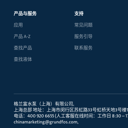
选择液体
可持续发展
产品与服务
支持
商业建筑设计师
招贤纳士
应用
常见问题
家用水泵&花园用泵
案例
产品 A-Z
服务引导
高级选型
媒体
查找产品
联系服务
泵替换
查找液体
格兰富水泵（上海）有限公司
上海总部 地址：上海市闵行区苏虹路33号虹桥天地3号楼10层
电话：400 920 6655 (人工客服在线时间：工作日 8:30 – 17:
chinamarketing@grundfos.com