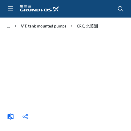
跳
转
到
主
MT, tank mounted pumps
CRK, 北美洲
要
内
容
添
分
加
享
比