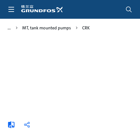
跳
转
到
主
MT, tank mounted pumps
CRK
要
内
容
添
分
加
享
比