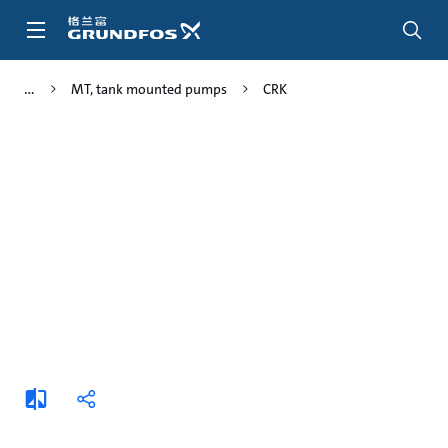
跳
转
到
主
MT, tank mounted pumps
CRK
要
内
容
添
分
加
享
比