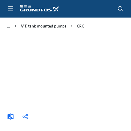
跳
转
到
主
MT, tank mounted pumps
CRK
要
内
容
添
分
加
享
比