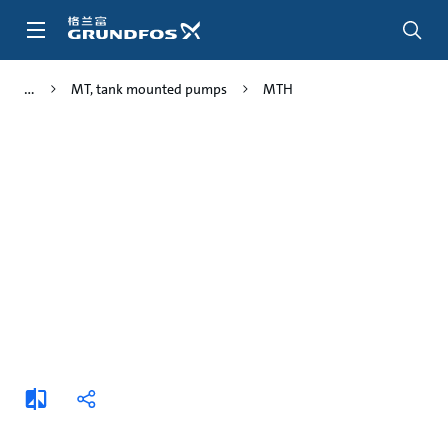
跳
转
到
主
MT, tank mounted pumps
MTH
要
内
容
添
分
加
享
比