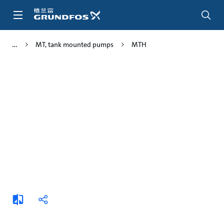
跳
转
到
主
MT, tank mounted pumps
MTH
要
内
容
添
分
加
享
比