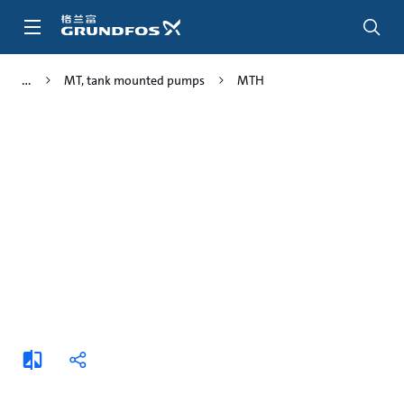
跳
转
到
主
MT, tank mounted pumps
MTH
要
内
容
添
分
加
享
比