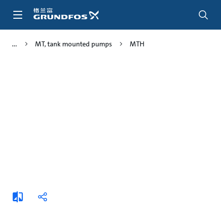
跳
转
到
主
MT, tank mounted pumps
MTH
要
内
容
添
分
加
享
比