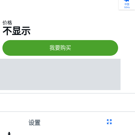
产品选型
您的全天候自助服务工具
网络学院 - 免费在线培训
点滴皆可为
中国
50Hz
找到符合您安装要求的合适的泵解决方案。
访问我们的自助服务工具，搜索有关报价、
利用免费在线培训服务，浏览我们不断增长
我们不仅仅是一家水泵公司。我们相信每一
选型、选择和比较泵和泵系统。
请求、备件等的各种即时信息。
的在线课程和学习轨迹库，获得徽章和证
滴水都蕴含着无限的可能性，而且水拥有改
价格
书。
变世界的力量。
不显示
开始选型
转至 MyGrundfos
开始网络学院学习
了解更多
我要购买
设置