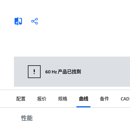
选择液体
可持续发展
商业建筑设计师
招贤纳士
添
分
加
享
家用水泵&花园用泵
案例
比
较
高级选型
媒体
泵替换
60 Hz 产品已找到
配置
报价
规格
曲线
备件
CAD
曲线
性能