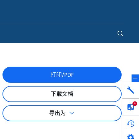
China
-
ZH
打印/PDF
下载文档
0
导出为