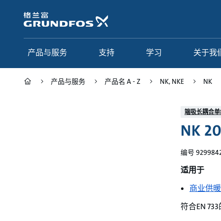
跳
转
到
主
要
产品与服务
支持
学习
关于我
内
容
产品与服务
产品名 A - Z
NK, NKE
NK
产品与服务
支持
学习
关于我们
端吸长耦合单
NK 20
Grundfos 中国
产品类别
联系服务
研究与见解
应用
常见问题
格调学院
集团简介
编号 929984
产品名 A - Z
服务指南
网络课程
我们的宗旨和价值观
适用于
商业供暖
选型页面
我们的工作
符合EN 7
行业
合作伙伴