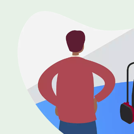
选择液体
可持续发展
商业建筑设计师
招贤纳士
家用水泵&花园用泵
案例
高级选型
媒体
泵替换