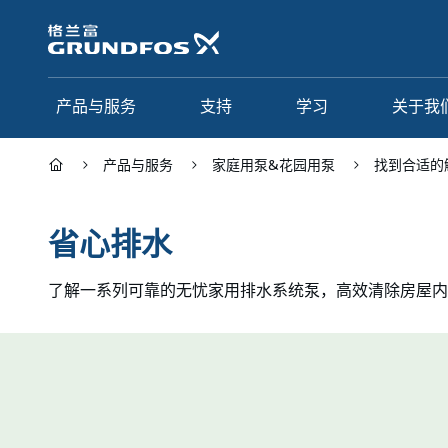
跳
转
到
主
要
产品与服务
支持
学习
关于我
内
容
产品与服务
家庭用泵&花园用泵
找到合适的
产品与服务
支持
学习
关于我们
省心排水
Grundfos 中国
产品类别
联系服务
研究与见解
了解一系列可靠的无忧家用排水系统泵，高效清除房屋内
应用
常见问题
格调学院
集团简介
产品名 A - Z
服务指南
网络课程
我们的宗旨和价值观
选型页面
我们的工作
行业
合作伙伴