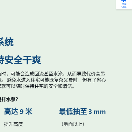
产品选型
您的全天候自助服务工具
网络学院 - 免费在线培训
点滴皆可为
中国
50Hz
找到符合您安装要求的合适的泵解决方案。
访问我们的自助服务工具，搜索有关报价、
利用免费在线培训服务，浏览我们不断增长
我们不仅仅是一家水泵公司。我们相信每一
选型、选择和比较泵和泵系统。
请求、备件等的各种即时信息。
的在线课程和学习轨迹库，获得徽章和证
滴水都蕴含着无限的可能性，而且水拥有改
书。
变世界的力量。
开始选型
转至 MyGrundfos
开始网络学院学习
了解更多
系统
持安全干爽
负时，可能会造成回流甚至水淹，从而导致代价高昂
。 避免水进入住宅可能既复杂又费时，但有了省心
您就可以随时保持住宅的安全和清洁。
用排水泵？
高达 9 米
最低抽至 3 mm
提升高度
（地面以上）